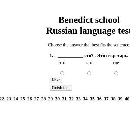
Benedict school
Russian language tes
Choose the answer that best fits the sentence
1. – ___________ это? - Это секретарь.
что
кто
где
22
23
24
25
26
27
28
29
30
31
32
33
34
35
36
37
38
39
4